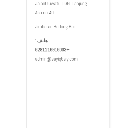
JalanUluwatu II GG. Tanjung
Asri no 40
Jimbaran Badung Bali
هاتف :
+6281216916003
admin@sayiqbaly.com