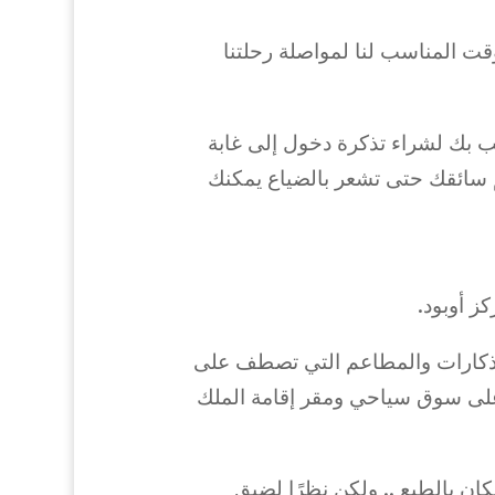
شاط حوالي 3 ساعات ، حتى 14.30 هو الوقت المناسب لنا لمواصلة رحلتنا
نرحب بك لشراء تذكرة دخول إلى غابة
قم سائقك حتى تشعر بالضياع يمكنك
التذكارات والمطاعم التي تصطف على
 على سوق سياحي ومقر إقامة الملك
ن بالطبع .. ولكن نظرًا لضيق