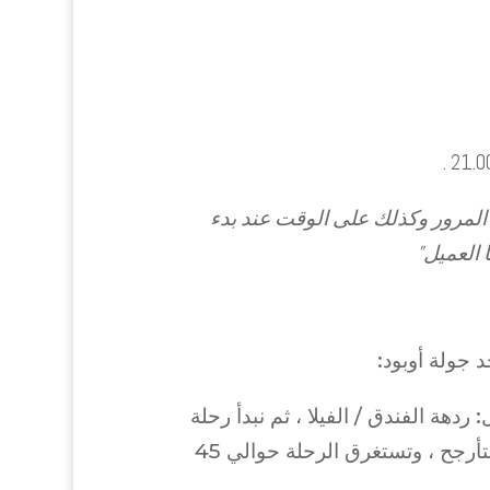
المرور وكذلك على الوقت عند بدء
 العميل”
 جولة أوبود:
 ردهة الفندق / الفيلا ، ثم نبدأ رحلة
جولة أوبود ، مع توجه الوجهة الأولية إلى مزرعة القهوة + التأرجح ، وتستغرق الرحلة حوالي 45