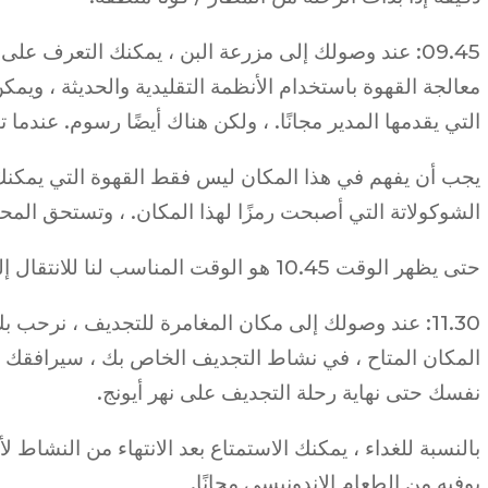
09.45: عند وصولك إلى مزرعة البن ، يمكنك التعرف على 
معالجة القهوة باستخدام الأنظمة التقليدية والحديثة ، ويمكن
التي يقدمها المدير مجانًا. ، ولكن هناك أيضًا رسوم. عندما 
يجب أن يفهم في هذا المكان ليس فقط القهوة التي يمكنك ال
الشوكولاتة التي أصبحت رمزًا لهذا المكان. ، وتستحق المحا
حتى يظهر الوقت 10.45 هو الوقت المناسب لنا للانتقال إلى الوجهة التالية ، وهي التجديف.
11.30: عند وصولك إلى مكان المغامرة للتجديف ، نرح
المكان المتاح ، في نشاط التجديف الخاص بك ، سيرافقك 
نفسك حتى نهاية رحلة التجديف على نهر أيونج.
بالنسبة للغداء ، يمكنك الاستمتاع بعد الانتهاء من النشاط ل
بوفيه من الطعام الإندونيسي مجانًا.