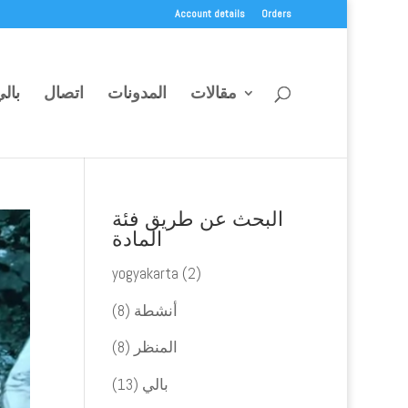
Account details
Orders
مقالات
المدونات
اتصال
بال
البحث عن طريق فئة
المادة
yogyakarta
(2)
أنشطة
(8)
المنظر
(8)
بالي
(13)