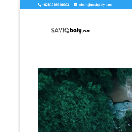
+6281216916003
admin@sayiqbaly.com