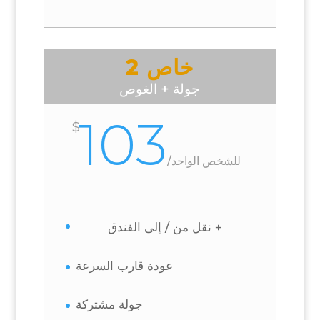
خاص 2
جولة + الغوص
103
$
للشخص الواحد
/
+ نقل من / إلى الفندق
عودة قارب السرعة
جولة مشتركة