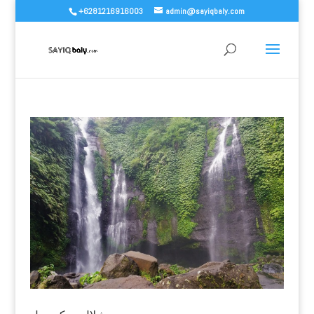
+6281216916003
admin@sayiqbaly.com