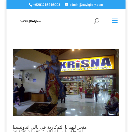
+6281216916003
admin@sayiqbaly.com
متجر للهدايا التذكارية في بالي اندونيسيا
أنشطة
,
بالي
|
Feb 2, 2019
|
admin
by