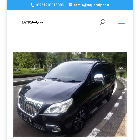
+6281216916003
admin@sayiqbaly.com