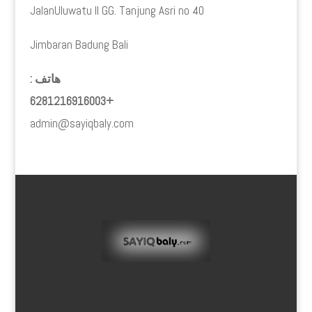
JalanUluwatu II GG. Tanjung Asri no 40
Jimbaran Badung Bali
هاتف :
+6281216916003
admin@sayiqbaly.com