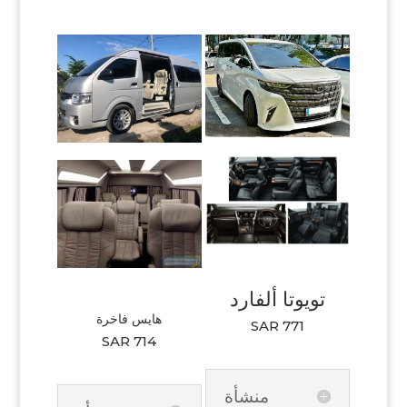
تويوتا ألفارد
هايس فاخرة
SAR 771
SAR 714
منشأة