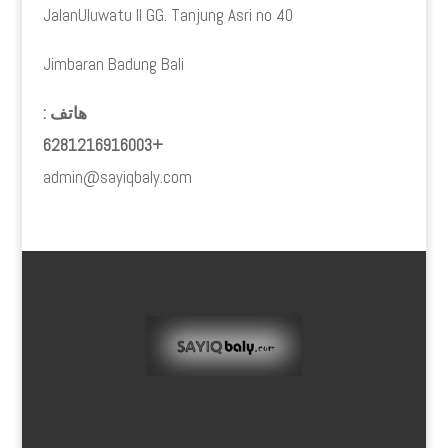
JalanUluwatu II GG. Tanjung Asri no 40
Jimbaran Badung Bali
هاتف :
+6281216916003
admin@sayiqbaly.com