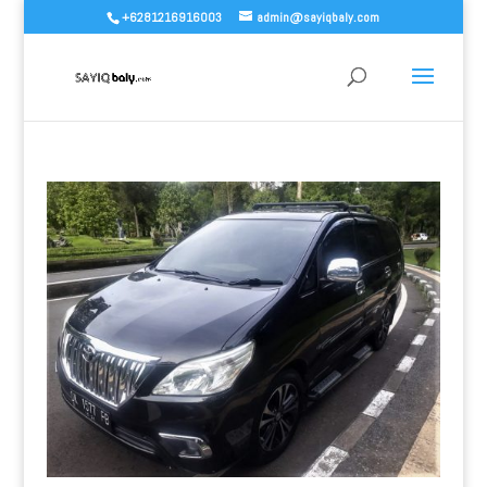
+6281216916003
admin@sayiqbaly.com