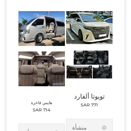
تويوتا ألفارد
هايس فاخرة
SAR 771
SAR 714
منشأة