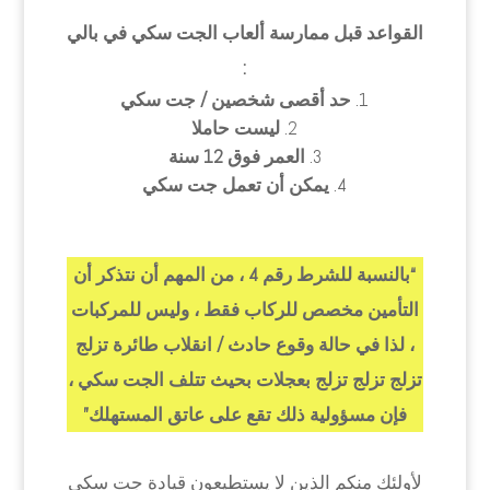
القواعد قبل ممارسة ألعاب الجت سكي في بالي
:
حد أقصى شخصين / جت سكي
ليست حاملا
العمر فوق 12 سنة
يمكن أن تعمل جت سكي
“بالنسبة للشرط رقم 4 ، من المهم أن نتذكر أن
التأمين مخصص للركاب فقط ، وليس للمركبات
، لذا في حالة وقوع حادث / انقلاب طائرة تزلج
تزلج تزلج تزلج بعجلات بحيث تتلف الجت سكي ،
فإن مسؤولية ذلك تقع على عاتق المستهلك”
لأولئك منكم الذين لا يستطيعون قيادة جت سكي