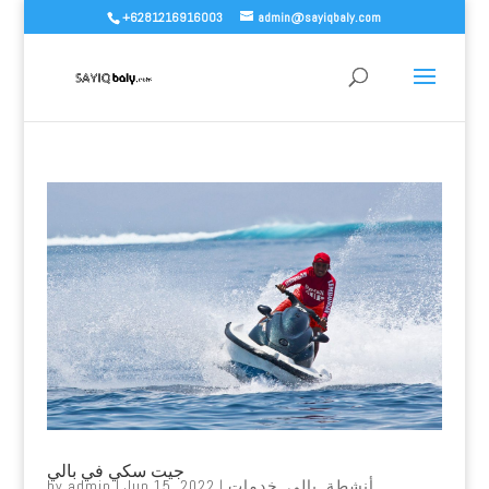
+6281216916003
admin@sayiqbaly.com
جيت سكي في بالي
أنشطة
,
بالي
,
خدمات
|
Jun 15, 2022
|
admin
by