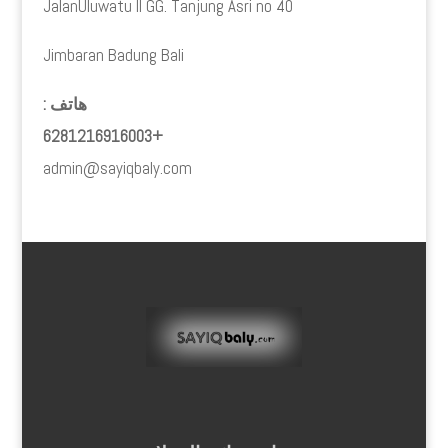
JalanUluwatu II GG. Tanjung Asri no 40
Jimbaran Badung Bali
هاتف :
+6281216916003
admin@sayiqbaly.com