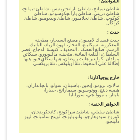
الشواطئ :
شاطئ تيمانج، شاطئ بارانجتريتيس، شاطئ تيمانج،
شاطئ دريني، شاطئ بارانجكوسومو، شاطئ
كوكوب، شاطئ نجلامبور، شاطئ ويديومبو، شاطئ
كراكال
حدث :
حدث فيساك لامبيون، مصنع السيجار، مطحنة
المعكرونة، سيكلينغ، الفخار، قهوة الزباد، الباتيك،
الرسم، صائغ الفضة، ، التجديف، كنيسة الدجاج، قصر
السلطان، القلعة المائية، متحف، ماليوبورو، سيكاتن
مولدان، كولينير هانت رمضان، هيها سكاي فيو، هيها
إطلالة على المحيط، تلة أوبليكس، تلة بريكسي
خارج يوجياكارتا :
مالانج، برومو، إيجين، باسيتان، سولو، بانجانداران،
هضبة دينج، وونوسوبو، سيمارانج، جيبارا،
بليتار، بانيووانجي، سورابايا
الجواهر الخفية :
شاطئ سليلي، شاطئ سراكونج، كانجكرينجان،
كوروغ سيدوهارجو، واتو بايونج، لوينج سامبانج، ليبو
دلينجو،