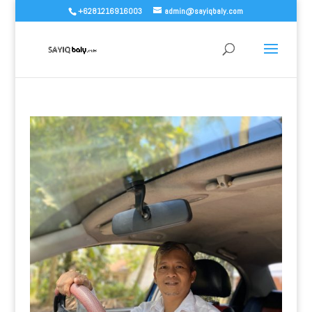
+6281216916003
admin@sayiqbaly.com