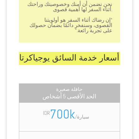
نحن نضمن أن أمنك وخصوصيتك وراحتك
أثناء السفر لها أهمية قصوى.
“إن رضاك ​​أثناء السفر هو أولويتنا
القصوى، وسنفخر دائمًا بضمان حصولك
على تجربة رائعة.”
أسعار خدمة السائق يوجياكرتا
حافلة صغيرة
الحد الأقصى 5 أشخاص
700k
IDR
سيارة
/