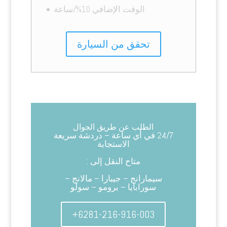
الوقت الإضافي 10%/ساعة
تحقق من السيارة
الطلب عن طريق الجوال
24/7 في أي ساعة – دردشة سريعة
الاستجابة
متاح النقل إلى :
سيمارانج – جيبارا – مالانج –
سورابايا – برومو – سولو
+6281-216-916-003