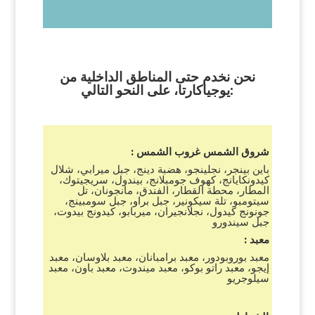
نحن نخدم حتى المناطق الداخلية من
يوجياكارتا، على النحو التالي:
شروق الشمس غروب الشمس :
باين بينجر، نجلينجو، هضبة دينج، جبل ميرابي، شلال
كيدونكايانج، كهوف جومبلانج، بيندول، سريجيتوك،
المطار، محطة القطار، الفندق، مانجونان، تل
سيتومبو، تلة سيكونير، جبل براو، جبل سومبينج،
جونونج كيدول، نجلانجيران، ميربابو، كيدونج بيدوت،
جبل سيندورو
معبد :
معبد بوروبودور، معبد برامبانان، معبد بلاوسان، معبد
إيجو، معبد راتو بوكو، معبد ميندوت، معبد باون، معبد
سيلوجريو