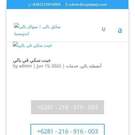
+6281216916003
admin@sayiqbaly.com
جيت سكي في بالي
أنشطة
,
بالي
,
خدمات
|
Jun 15, 2022
|
admin
by
+6281 - 216 - 916 - 003
+6281 - 216 - 916 - 003