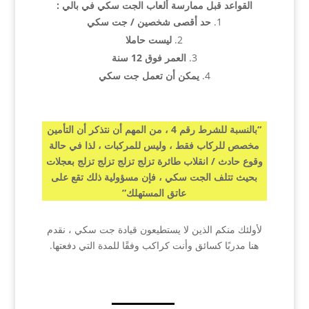
القواعد قبل ممارسة ألعاب الجت سكي في بالي :
حد أقصى شخصين / جت سكي
ليست حاملا
العمر فوق 12 سنة
يمكن أن تعمل جت سكي
“بالنسبة للشرط رقم 4 ، من المهم أن نتذكر أن التأمين
مخصص للركاب فقط ، وليس للمركبات ، لذا في حالة
وقوع حادث / انقلاب طائرة تزلج تزلج تزلج تزلج بعجلات
بحيث تتلف الجت سكي ، فإن مسؤولية ذلك تقع على
عاتق المستهلك”
لأولئك منكم الذين لا يستطيعون قيادة جت سكي ، نقدم
هنا مدربًا كسائق وأنت كراكب وفقًا للمدة التي دفعتها.