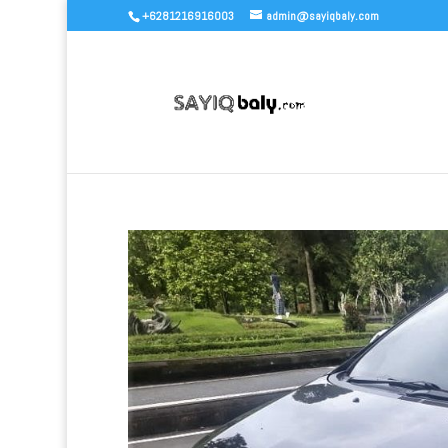
+6281216916003
admin@sayiqbaly.com