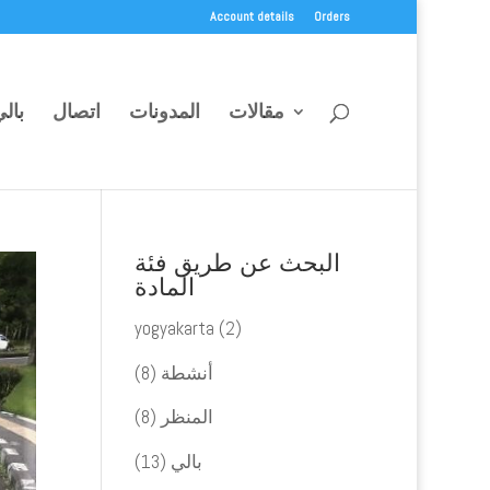
Account details
Orders
مقالات
المدونات
اتصال
بال
البحث عن طريق فئة
المادة
yogyakarta
(2)
أنشطة
(8)
المنظر
(8)
بالي
(13)