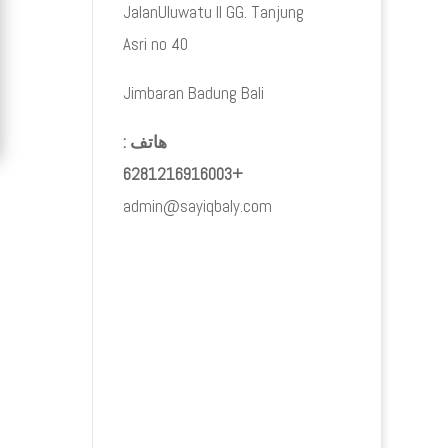
JalanUluwatu II GG. Tanjung
Asri no 40
Jimbaran Badung Bali
هاتف :
+6281216916003
admin@sayiqbaly.com