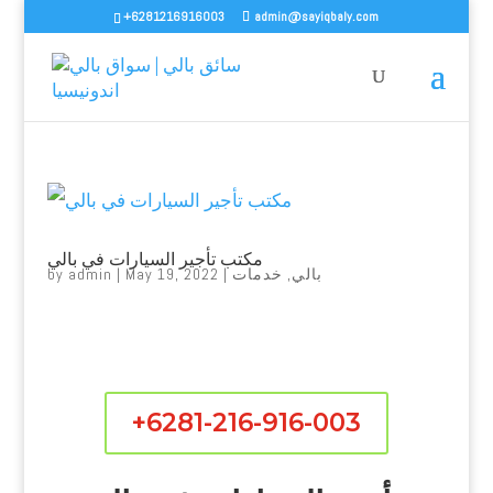
+6281216916003
admin@sayiqbaly.com
مكتب تأجير السيارات في بالي
بالي
,
خدمات
|
May 19, 2022
|
admin
by
+6281-216-916-003