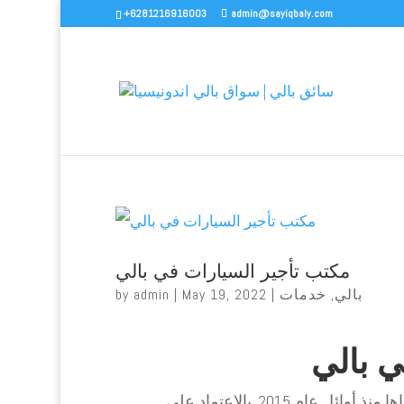
+6281216916003
admin@sayiqbaly.com
مكتب تأجير السيارات في بالي
بالي
,
خدمات
|
May 19, 2022
|
admin
by
ي بالي
تأجير السيارات في بالي مع سائق هي إحدى خدماتنا التي بدأناها منذ أوائل عام 2015. بالاعتماد على